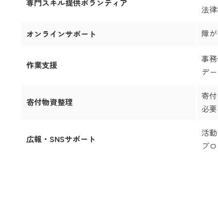
専門スキル提供ボランティア
法律
障が
オンラインサポート
事務
作業支援
デー
寄付
寄付物資整理
必要
活動
広報・SNSサポート
ブロ