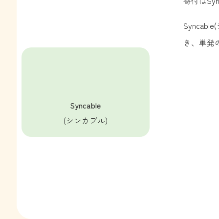
寄付はSy
Synca
き、単発
Syncable
(シンカブル)