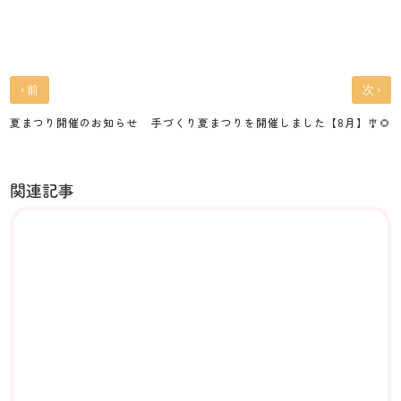
‹
›
前
次
夏まつり開催のお知らせ
手づくり夏まつりを開催しました【8月】🎐🌻
関連記事